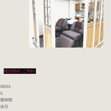
RESERVE -ご予約-
DRESS
EL
営業時間
定休日