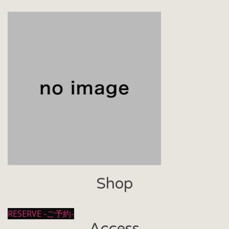
Shop
RESERVE -ご予約-
Access